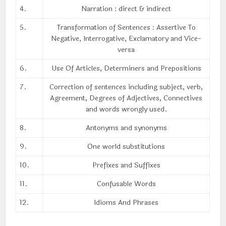
4.
Narration : direct & indirect
5.
Transformation of Sentences : Assertive To
Negative, Interrogative, Exclamatory and Vice-
versa
6.
Use Of Articles, Determiners and Prepositions
7.
Correction of sentences including subject, verb,
Agreement, Degrees of Adjectives, Connectives
and words wrongly used.
8.
Antonyms and synonyms
9.
One world substitutions
10.
Prefixes and Suffixes
11.
Confusable Words
12.
Idioms And Phrases