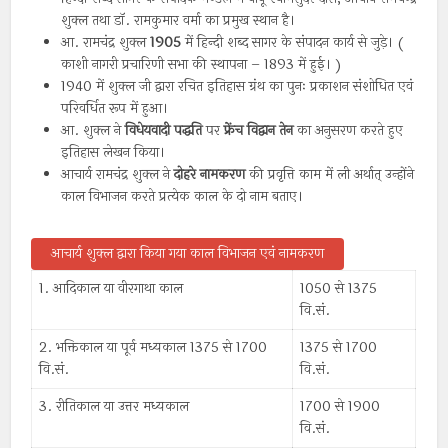
शुक्ल तथा डॉ. रामकुमार वर्मा का प्रमुख स्थान है।
आ. रामचंद्र शुक्ल
1905
में हिन्दी शब्द सागर के संपादन कार्य से जुड़े। (
काशी नागरी प्रचारिणी सभा की स्थापना – 1893 में हुई। )
1940 में शुक्ल जी द्वारा रचित इतिहास ग्रंथ का पुनः प्रकाशन संशोधित एवं
परिवर्धित रूप में हुआ।
आ. शुक्ल ने
विधेयवादी
पद्धति
पर
फ्रेंच
विद्वान
तेन
का अनुसरण करते हुए
इतिहास लेखन किया।
आचार्य रामचंद्र शुक्ल ने
दोहरे
नामकरण
की प्रवृत्ति काम में ली अर्थात् उन्होंने
काल विभाजन करते प्रत्येक काल के दो नाम बताए।
आचार्य शुक्ल द्वारा किया गया काल विभाजन एवं नामकरण
1. आदिकाल या वीरगाथा काल
1050 से 1375
वि.सं.
2. भक्तिकाल या पूर्व मध्यकाल 1375 से 1700
1375 से 1700
वि.सं.
वि.सं.
3. रीतिकाल या उत्तर मध्यकाल
1700 से 1900
वि.सं.