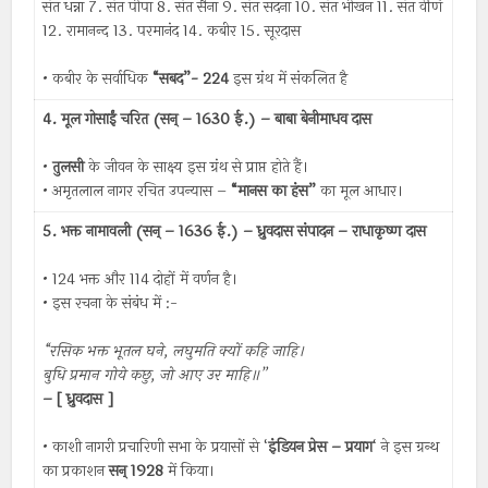
संत धन्ना 7. संत पीपा 8. संत सैना 9. संत सदना 10. संत भीखन 11. संत वेणि
12. रामानन्द 13. परमानंद 14. कबीर 15. सूरदास
• कबीर के सर्वाधिक
“सबद”- 224
इस ग्रंथ में संकलित है
4. मूल गोसाईं चरित (सन् – 1630 ई.) – बाबा बेनीमाधव दास
•
तुलसी
के जीवन के साक्ष्य इस ग्रंथ से प्राप्त होते हैं।
• अमृतलाल नागर रचित उपन्यास –
“मानस का हंस”
का मूल आधार।
5. भक्त नामावली (सन् – 1636 ई.) – ध्रुवदास संपादन – राधाकृष्ण दास
• 124 भक्त और 114 दोहों में वर्णन है।
• इस रचना के संबंध में :-
“रसिक भक्त भूतल घने, लघुमति क्यों कहि जाहि।
बुधि प्रमान गोये कछु, जो आए उर माहि॥”
– [ ध्रुवदास ]
• काशी नागरी प्रचारिणी सभा के प्रयासों से ‘
इंडियन प्रेस – प्रयाग
‘ ने इस ग्रन्थ
का प्रकाशन
सन् 1928
में किया।