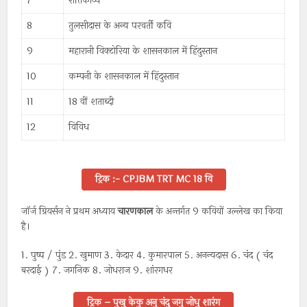
7
रीतिकाव्य
8
तुलसीदास के अन्य परवर्ती कवि
9
महारानी विक्टोरिया के शासनकाल में हिंदुस्तान
10
कम्पनी के शासनकाल में हिंदुस्तान
11
18 वीं शताब्दी
12
विविध
ट्रिक :- CPJBM TRT MC 18 वि
जॉर्ज ग्रियर्सन ने प्रथम अध्याय
चारणकाल
के अन्तर्गत 9 कवियों उल्लेख का किया
है।
1. पुष्प / पुंड 2. खुमाण 3. केदार 4. कुमारपाल 5. अनन्यदास 6. चंद ( चंद
बरदाई ) 7. जगनिक 8. जोधराज 9. शांरगधर
ट्रिक – पुखु केकु अनु चंदु जगु जोधु शारंग