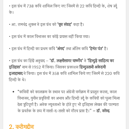
• इस ग्रंथ में 738 कवि शामिल किए गए जिनमें से 22 कवि हिन्दी के, शेष उर्दू
के।
• आ. रामचंद्र शुक्ल ने इस ग्रंथ को
‘
वृत्त
संग्रह
‘
कहा है।
• इस ग्रंथ में काल विभाजन का कोई प्रयास नहीं किया गया।
• इस ग्रंथ में हिन्दी का प्रथम कवि
‘
अंगद
‘
तथा अंतिम कवि
‘
हेमंत
पंत
‘
है।
• इस ग्रंथ का हिंदी अनुवाद –
‘
डॉ
.
लक्ष्मीसागर
वार्ष्णेय
‘
ने
‘
हिन्दुई
साहित्य
का
इतिहास
‘
नाम से 1952 में किया। जिसका प्रकाशन
हिन्दुस्तानी
अकेडमी
इलाहाबाद
ने किया। इस ग्रंथ में 358 कवि शामिल किये गए जिनमें से 220 कवि
हिन्दी के थे।
“कवियों को कालक्रम के स्थान पर अंग्रेजी वर्णक्रम में प्रस्तुत करना, काल
विभाजन, युगीन प्रवृत्तियों का अभाव और हिन्दी उर्दू के कवियों को घुला मिला
देना त्रुटिपूर्ण है। अनेक न्यूनताओ के होते हुए भी इतिहास लेखन की परम्परा
के प्रवर्तक के रूप में गार्सा-द-तासी को गौरव प्राप्त है।”
–
डॉ
.
नगेन्द्र
2. करीमुद्दीन