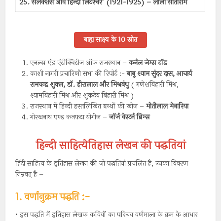
25. सलेक्शंस ऑव हिन्दी लिटरेचर’ (1921-1925) – लाला सीताराम
बाह्य साक्ष्य के 10 स्रोत
एनल्स एंड एंटीक्विटीज ऑफ राजस्थान –
कर्नल जेम्स टॉड
काशी नागरी प्रचारिणी सभा की रिपोर्ट :-
बाबू श्याम सुंदर दास, आचार्य
रामचन्द्र शुक्ल, डॉ. हीरालाल और मिश्रबंधु
( गणेशबिहारी मिश्र,
श्यामबिहारी मिश्र और शुकदेव बिहारी मिश्र )
राजस्थान में हिन्दी हस्तलिखित ग्रन्थों की खोज –
मोतीलाल मेनारिया
गोरखनाथ एण्ड कनफटा योगीज –
जॉर्ज वेस्टर्न ब्रिग्स
हिन्दी साहित्येतिहास लेखन की पद्धतियां
हिंदी साहित्य के इतिहास लेखन की जो पद्धतियां प्रचलित है, उनका विवरण
निम्नवत् है –
1. वर्णानुक्रम पद्धति :-
• इस पद्धति में इतिहास लेखक कवियों का परिचय वर्णमाला के क्रम के आधार