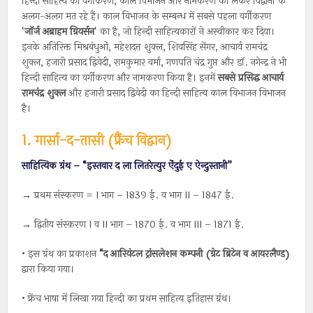
हिन्दी साहित्य का वर्गीकरण, काल विभाजन और नामकरण को लेकर विद्वानों के
अलग-अलग मत रहे हैं। काल विभाजन के सम्बन्ध में सबसे पहला वर्गीकरण
‘
जॉर्ज अब्राहम ग्रियर्सन
‘ का है, जो हिन्दी साहित्यकारों ने अस्वीकार कर दिया।
इनके अतिरिक्त मिश्रबंधुओं, महेशदत्त शुक्ल, शिवसिंह सेंगर, आचार्य रामचंद्र
शुक्ल, हजारी प्रसाद द्विवेदी, रामकुमार वर्मा, गणपति चंद्र गुप्त और डॉ. नगेन्द्र ने भी
हिन्दी साहित्य का वर्गीकरण और नामकरण किया है। इनमें
सबसे प्रसिद्ध आचार्य
रामचंद्र शुक्ल
और हजारी प्रसाद द्विवेदी का हिन्दी साहित्य काल विभाजन विभाजन
है।
1. गार्सा-द-तासी (फ्रैंच विद्वान)
साहित्यिक ग्रंथ – “इस्तवार द ला लितरेत्युर ऐंदुई ए ऐन्दुस्तानी”
→ प्रथम संस्करण = I भाग – 1839 ई. व भाग II – 1847 ई.
→ द्वितीय संस्करण I व II भाग – 1870 ई. व भाग III – 1871 ई.
• इस ग्रंथ का प्रकाशन
“
द
आरियंटल
ट्रांसलेशन
कम्पनी
(
ग्रेट
ब्रिटेन
व
आयरलैण्ड
)
द्वारा किया गया।
• फ्रेंच भाषा में लिखा गया हिन्दी का प्रथम साहित्य इतिहास ग्रंथ।